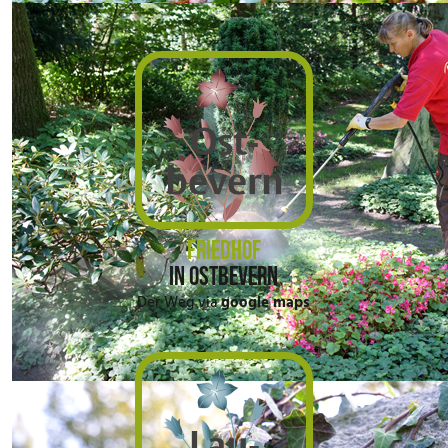
FRIEDHOF
IN OSTBEVERN
Der Weg via
google maps