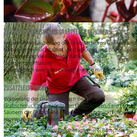
ZU EINER UMFASSENDEN GRABPFLEGE GEHÖREN:
Regelmäßige Säuberung der Grabstätte von Unkraut und
Notwendiger Rückschnitt von Gehölzen und Bodendecke
Ausbesserung kleiner Wildschäden
Düngen der Pflanzen
jahreszeitlich wechselnde Bepflanzung mit Blumen
ZUSATZLEISTUNGEN:
Wässerung der Grabstelle nach Bedarf
Grabschmuck zu persönlichen Gedenktagen/Feiertagen
Säubern der Grabsteine mit einem Hochdruckreiniger
regelmäßiges Aufstellen von Grabkerzen
Mehr Informationen, Friedhofsgärtnerei Böttcher