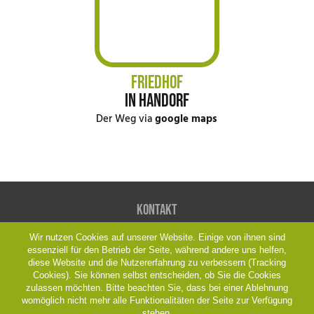
FRIEDHOF
IN HANDORF
Der Weg via
google maps
Kontakt
Wir nutzen Cookies auf unserer Website. Einige von ihnen sind
Friedhofsgärtnerei Böttcher
essenziell für den Betrieb der Seite, während andere uns helfen,
Christian Böttcher
diese Website und die Nutzererfahrung zu verbessern (Tracking
Lauheide 15, 48291 Telgte
Cookies). Sie können selbst entscheiden, ob Sie die Cookies
Fon: 02504 2201
zulassen möchten. Bitte beachten Sie, dass bei einer Ablehnung
womöglich nicht mehr alle Funktionalitäten der Seite zur Verfügung
www.lauheide.de
stehen.