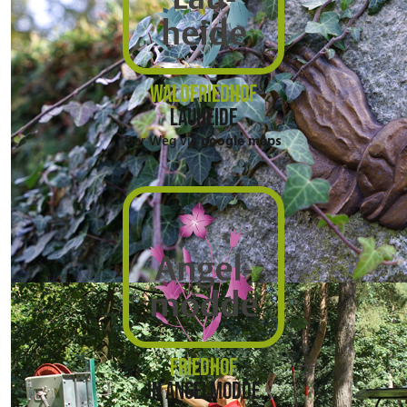
WALDFRIEDHOF
LAUHEIDE
Der Weg via
google maps
FRIEDHOF
IN ANGELMODDE